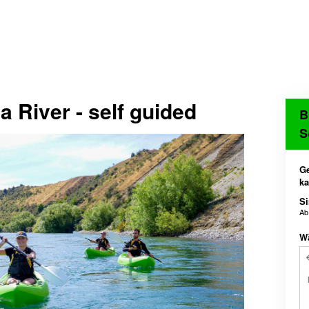
a River - self guided
B
S
Ge
k
Si
A
W