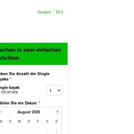
Deutsch
0
uchen in zwei einfachen
chritten
ben Sie Anzahl der Single
ayaks
*
ngle kayak
b
125,00 NZ$
ählen Sie ein Datum
*
August
2026
M
D
M
D
F
S
S
1
2