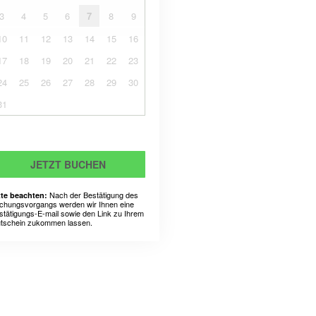
3
4
5
6
7
8
9
10
11
12
13
14
15
16
17
18
19
20
21
22
23
24
25
26
27
28
29
30
31
JETZT BUCHEN
Nach der Bestätigung des
tte beachten:
chungsvorgangs werden wir Ihnen eine
stätigungs-E-mail sowie den Link zu Ihrem
tschein zukommen lassen.